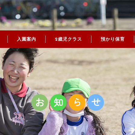
2
入園案内
歳児クラス
預かり保育
お
知
ら
せ